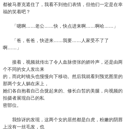
都被马赛克遮住了，我看不到他们表情，但他们一定是在幸
福的笑着吧？
「嗯啊……老公……快，快点进来啊……啊哈……」
「爸，爸爸，快进来……我要……人家受不了了
啊……」
接着，视频就传出了令人血脉偾张的娇吟声，还是由两
个不同的女人发出来
的，而此时镜头也慢慢向下移动。然后我就看到预览图里的
那两个女人躺在床上，
她们各自抱着自己合拢起来的、修长白皙的美腿，向视频的
拍摄者展现自己的私
密部位。
我惊讶的发现，这两个女的居然都是白虎，粉嫩的阴唇
上没有一丝毛发，也