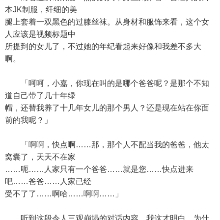
本JK制服，纤细的美
腿上套着一双黑色的过膝丝袜。从身材和服饰来看，这个女
人应该是视频标题中
所提到的女儿了，不过她的年纪看起来好像和我差不多大
啊。
「呵呵，小嘉，你现在叫的是哪个爸爸呢？是那个不知
道自己带了几十年绿
帽，还替我养了十几年女儿的那个男人？还是现在站在你面
前的我呢？」
「啊啊，快点啊……那，那个人不配当我的爸爸，他太
窝囊了，天天不在家
……呃……人家只有一个爸爸……就是您……快点进来
吧……爸爸……人家已经
受不了了……啊哈……啊啊……」
听到这段令人三观崩塌的对话内容，我这才明白，为什