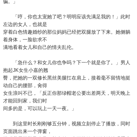
骗。」
「哼，你也太宠她了吧？明明应该先满足我的！」此时
左边的女人，也就是
穿着白色情趣婚纱的那位妈妈已经把双腿放了下来。她侧躺
着身体，一脸欲求不
满地看着女儿和自己的情夫乱伦。
「急什么？和女儿你也争吗？下一个就是你了。」男人
抱起JK女生小嘉的翘
臀，把她的一双修长黑丝美腿扛在肩上，接着毫不留情地挺
动自己的腰部，肏得
女生浪叫不已，「反正你那绿帽老公要出差两天，明天晚上
才能回到家，我们时
间多的是，可以玩上一天一夜。」
到这里时长刚刚够五分钟，视频立刻停止了播放，同时
页面跳出来一个弹窗，