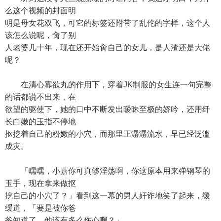
么这个视频的封面明
明是母女花双飞，可它的标签还附带了乱伦的字样，这个人
该怎么说呢，肏了别
人老婆几十年，现在还开始肏自己的女儿，是人渣还是大佬
呢？
在清心寡欲丸的作用下，穿着JK制服的女生连一句完整
的话都说不出来，在
欲望的驱使下，她的口中不断发出暧昧至极的娇吟，还用纤
长白嫩的玉指不停地
抠挖着自己的粉嫩的小穴，而那里正潺潺流水，早已经泛滥
成灾。
「嘿嘿，小嘉你可真够淫荡啊，你这原本用来弹钢琴的
玉手，现在拿来做抠
挖自己的小穴了？」看到这一幕的男人奸诈地笑了起来，缓
缓道，「要是被你爸
爸知道了，他该有多么伤心啊？」