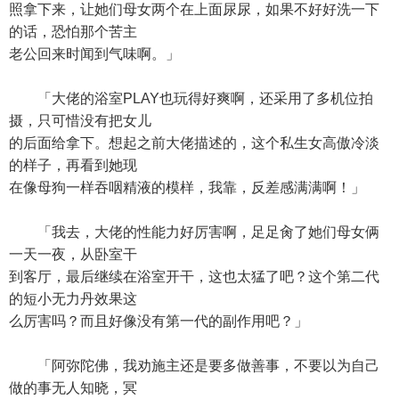
照拿下来，让她们母女两个在上面尿尿，如果不好好洗一下
的话，恐怕那个苦主
老公回来时闻到气味啊。」
「大佬的浴室PLAY也玩得好爽啊，还采用了多机位拍
摄，只可惜没有把女儿
的后面给拿下。想起之前大佬描述的，这个私生女高傲冷淡
的样子，再看到她现
在像母狗一样吞咽精液的模样，我靠，反差感满满啊！」
「我去，大佬的性能力好厉害啊，足足肏了她们母女俩
一天一夜，从卧室干
到客厅，最后继续在浴室开干，这也太猛了吧？这个第二代
的短小无力丹效果这
么厉害吗？而且好像没有第一代的副作用吧？」
「阿弥陀佛，我劝施主还是要多做善事，不要以为自己
做的事无人知晓，冥