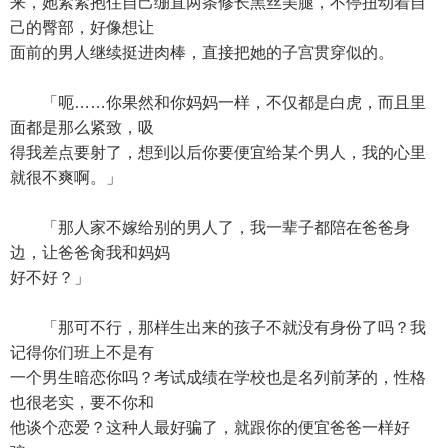
来，她紧紧抱住自己绷直两条修长黑丝美腿，不停扭动着自
己的臀部，好像想让
面前的男人继续挺进肉棒，直接把她的子宫贯穿似的。
「呃……你果然和你妈妈一样，不仅都是白虎，而且里
面都是那么紧致，吸
得我差点要射了，想到以后你要便宜给某个男人，我的心里
就很不爽啊。」
「那人家不嫁给别的男人了，我一辈子都陪在爸爸身
边，让爸爸肏我和妈妈
好不好？」
「那可不行，那样生出来的孩子不就没有身份了吗？我
记得你们班上不是有
一个男生暗恋你吗？考试成绩在学校也是名列前茅的，性格
也很老实，要不你和
他谈个恋爱？这种人最好骗了，就跟你的便宜爸爸一样好