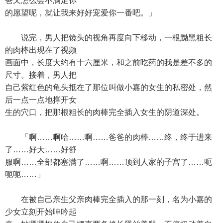
爸又怎么会不满足你
的愿望呢，就让我来好好宠爱你一番吧。」
说完，男人把镜头的视角再度向下移动，一根黝黑粗长
的肉棒出现在了视频
画面中，长度大约有十六厘米，和之前吃药的我是差不多的
尺寸。接着，男人把
自己紫红色的龟头抵在了那位叫做小嘉的女生的私密处，然
后一点一点地撑开女
生的穴口，把那根粗长的肉棒完全插入女生的阴道深处。
「啊……啊哈……啊……爸爸的肉棒……终，终于进来
了……好大……好舒
服啊……全部都塞满了……啊……顶到人家的子宫了……呃
呃呃……」
在被自己亲生父亲肉棒完全插入的那一刻，名为小嘉的
少女立刻开始呻吟起