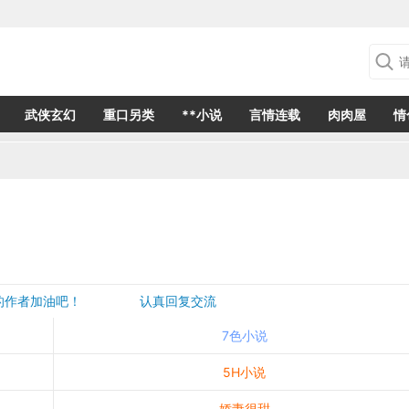
武侠玄幻
重口另类
**小说
言情连载
肉肉屋
情
欢的作者加油吧！ 认真回复交流
是一个建议都会成为作者创作的动力
7色小说
5H小说
娇妻很甜