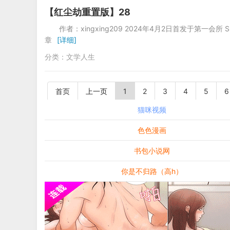
【红尘劫重置版】28
作者：xingxing209 2024年4月2
章
[详细]
分类：
文学人生
首页
上一页
1
2
3
4
5
6
猫咪视频
色色漫画
书包小说网
你是不归路（高h）