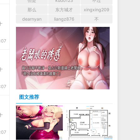
但是
kudo123
不过
那么
东方城才
xingxing209
dearnyan
liangz876
不
十
:07
十
:07
图文推荐
十
:07