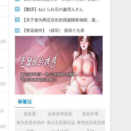
【翻譯】ねとられ荘の姦理人さん
【关于身为网店店长的我被顾客催眠，最终堕落为丝袜发情母狗这件事】（18～20）
【警花相伴】（续写） 第四十九章
:23
一
:07
标签云
十八
皮皮夏
会有多种奖励
奖励丰厚
请为您喜欢的作者加油吧！ 认真回复交流
请点击页面右边的小手图标支持楼主。
希望在回复那里留下您的心
:07