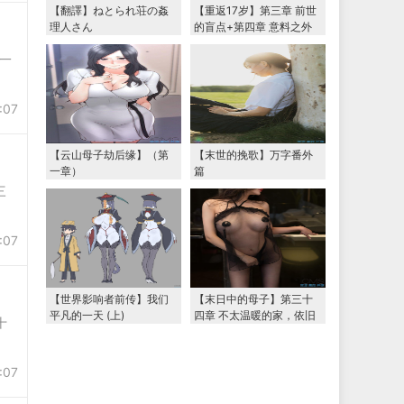
【翻譯】ねとられ荘の姦
【重返17岁】第三章 前世
理人さん
的盲点+第四章 意料之外
的相认+番外篇（本文为女
一
主第一视角，两万字更
新）
:07
【云山母子劫后缘】（第
【末世的挽歌】万字番外
一章）
篇
三
:07
【世界影响者前传】我们
【末日中的母子】第三十
平凡的一天 (上)
四章 不太温暖的家，依旧
十
温暖的妈妈（下） 两万字
大更新
:07