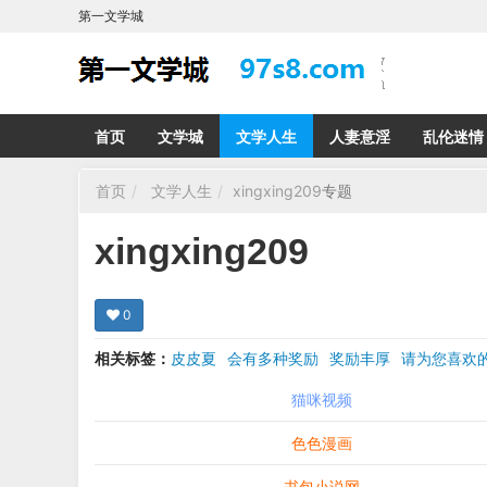
第一文学城
首页
文学城
文学人生
人妻意淫
乱伦迷情
首页
文学人生
xingxing209
专题
xingxing209
0
相关标签：
皮皮夏
会有多种奖励
奖励丰厚
请为您喜
希望在回复那里留下您的心得感受 您的留言哪怕只
猫咪视频
色色漫画
书包小说网