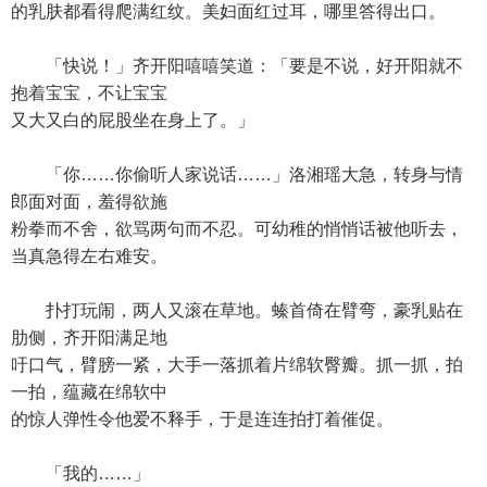
的乳肤都看得爬满红纹。美妇面红过耳，哪里答得出口。
「快说！」齐开阳嘻嘻笑道：「要是不说，好开阳就不
抱着宝宝，不让宝宝
又大又白的屁股坐在身上了。」
「你……你偷听人家说话……」洛湘瑶大急，转身与情
郎面对面，羞得欲施
粉拳而不舍，欲骂两句而不忍。可幼稚的悄悄话被他听去，
当真急得左右难安。
扑打玩闹，两人又滚在草地。螓首倚在臂弯，豪乳贴在
肋侧，齐开阳满足地
吁口气，臂膀一紧，大手一落抓着片绵软臀瓣。抓一抓，拍
一拍，蕴藏在绵软中
的惊人弹性令他爱不释手，于是连连拍打着催促。
「我的……」