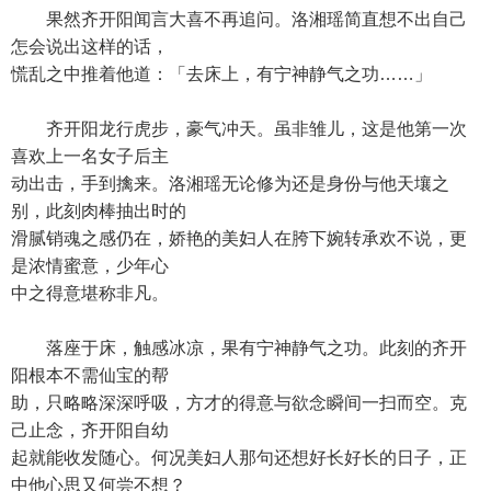
果然齐开阳闻言大喜不再追问。洛湘瑶简直想不出自己
怎会说出这样的话，
慌乱之中推着他道：「去床上，有宁神静气之功……」
齐开阳龙行虎步，豪气冲天。虽非雏儿，这是他第一次
喜欢上一名女子后主
动出击，手到擒来。洛湘瑶无论修为还是身份与他天壤之
别，此刻肉棒抽出时的
滑腻销魂之感仍在，娇艳的美妇人在胯下婉转承欢不说，更
是浓情蜜意，少年心
中之得意堪称非凡。
落座于床，触感冰凉，果有宁神静气之功。此刻的齐开
阳根本不需仙宝的帮
助，只略略深深呼吸，方才的得意与欲念瞬间一扫而空。克
己止念，齐开阳自幼
起就能收发随心。何况美妇人那句还想好长好长的日子，正
中他心思又何尝不想？