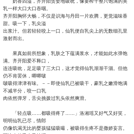
奶香四溢，齐开阳贪婪地吸吮，像要榨干整只饱满的美
乳一样大口大口吞咽。
齐开阳胸怀大畅，不仅是识海与丹田一片欢腾，更觉滋味香
甜。吸一下，乳尖溢
出浆汁。但若轻轻咬上一口，仙乳便自乳尖上的无数细孔里
激射而出。
果真如前所想象，乳肤之下蕴满浆水，才能如此水弹饱
满。齐开阳爱不释口，
连连吸吮，足足吸了三大口，这才觉得仙乳渐渐干涸。但他
仍不肯罢休，唧唧啵
啵吸得津津有味。－－即使仙乳已被吸干，豪乳之嫩滑饱满
不减半分，咬一口乳
肉依然弹牙，舌尖挑拨过乳头依然爽滑。
「轻点吸……都吸得疼了……」洛湘瑶又好气又好笑，
明明仙乳已尽，情郎
仍像饥渴无比的婴孩猛猛吸嘬，被吸得生疼不是撒娇妄言。