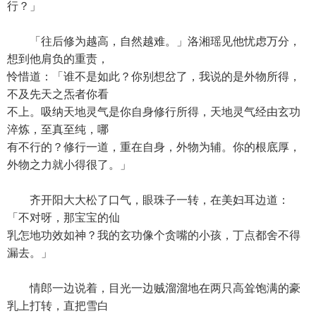
行？」
「往后修为越高，自然越难。」洛湘瑶见他忧虑万分，
想到他肩负的重责，
怜惜道：「谁不是如此？你别想岔了，我说的是外物所得，
不及先天之炁者你看
不上。吸纳天地灵气是你自身修行所得，天地灵气经由玄功
淬炼，至真至纯，哪
有不行的？修行一道，重在自身，外物为辅。你的根底厚，
外物之力就小得很了。」
齐开阳大大松了口气，眼珠子一转，在美妇耳边道：
「不对呀，那宝宝的仙
乳怎地功效如神？我的玄功像个贪嘴的小孩，丁点都舍不得
漏去。」
情郎一边说着，目光一边贼溜溜地在两只高耸饱满的豪
乳上打转，直把雪白