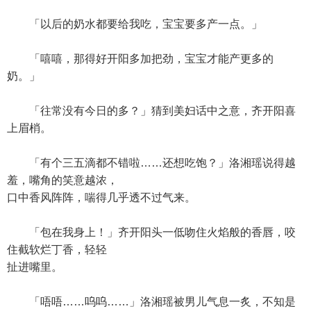
「以后的奶水都要给我吃，宝宝要多产一点。」
「嘻嘻，那得好开阳多加把劲，宝宝才能产更多的
奶。」
「往常没有今日的多？」猜到美妇话中之意，齐开阳喜
上眉梢。
「有个三五滴都不错啦……还想吃饱？」洛湘瑶说得越
羞，嘴角的笑意越浓，
口中香风阵阵，喘得几乎透不过气来。
「包在我身上！」齐开阳头一低吻住火焰般的香唇，咬
住截软烂丁香，轻轻
扯进嘴里。
「唔唔……呜呜……」洛湘瑶被男儿气息一炙，不知是