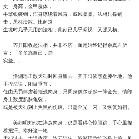
丈二身高，金甲覆体，
手擎银装锏，浑身缭绕着风雷，威风凛凛。法相只挥锏一
击，黑柱溃散。比起道
生境时几乎无用的法相，此刻已几乎凝视，又强又横。
齐开阳收起法相，并非不济，而是始终记得余真君所
言：「多多靠自己，踏
实些。」
洛湘瑶击散天罚时回身望去，齐开阳依然盘膝坐地。他
手捏法诀，闭目垂首，
任由天罚肆虐着摧残肉身，只周身偶尔泛起一阵金光。情郎
身上数度肌肤龟裂，
或是被天罚刻上焦黑的伤痕。只需金光一闪，又恢复如初。
美妇明知他在淬炼肉身，仍是看得心惊胆跳，手心里捏
着把汗。幸好这一轮
天罚过去，大道收声，浓云消失。洛湘瑶急忙飞身上前，见