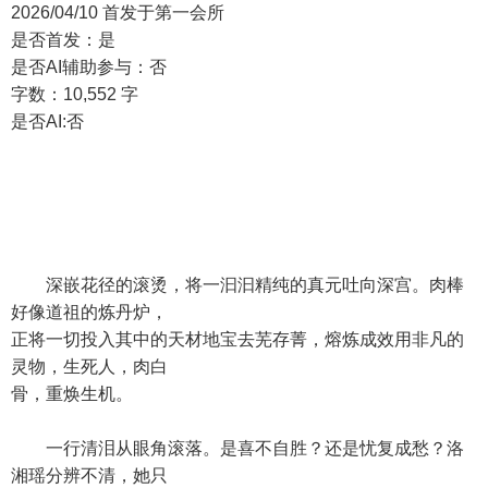
2026/04/10 首发于第一会所
是否首发：是
是否AI辅助参与：否
字数：10,552 字
是否AI:否
深嵌花径的滚烫，将一汩汩精纯的真元吐向深宫。肉棒
好像道祖的炼丹炉，
正将一切投入其中的天材地宝去芜存菁，熔炼成效用非凡的
灵物，生死人，肉白
骨，重焕生机。
一行清泪从眼角滚落。是喜不自胜？还是忧复成愁？洛
湘瑶分辨不清，她只