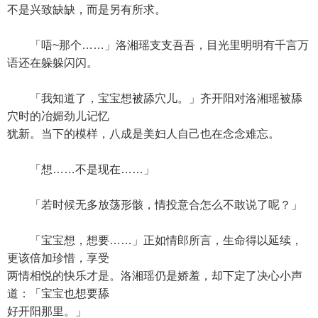
不是兴致缺缺，而是另有所求。
「唔~那个……」洛湘瑶支支吾吾，目光里明明有千言万
语还在躲躲闪闪。
「我知道了，宝宝想被舔穴儿。」齐开阳对洛湘瑶被舔
穴时的冶媚劲儿记忆
犹新。当下的模样，八成是美妇人自己也在念念难忘。
「想……不是现在……」
「若时候无多放荡形骸，情投意合怎么不敢说了呢？」
「宝宝想，想要……」正如情郎所言，生命得以延续，
更该倍加珍惜，享受
两情相悦的快乐才是。洛湘瑶仍是娇羞，却下定了决心小声
道：「宝宝也想要舔
好开阳那里。」