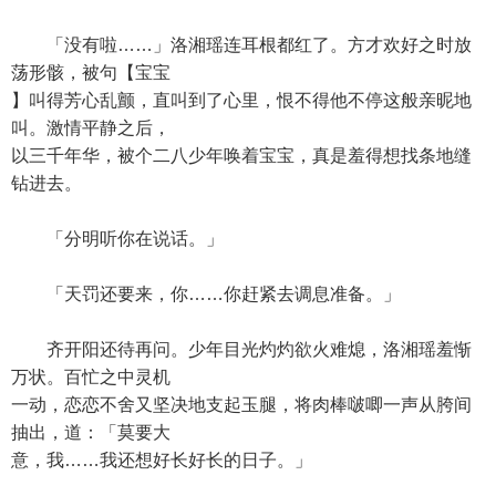
「没有啦……」洛湘瑶连耳根都红了。方才欢好之时放
荡形骸，被句【宝宝
】叫得芳心乱颤，直叫到了心里，恨不得他不停这般亲昵地
叫。激情平静之后，
以三千年华，被个二八少年唤着宝宝，真是羞得想找条地缝
钻进去。
「分明听你在说话。」
「天罚还要来，你……你赶紧去调息准备。」
齐开阳还待再问。少年目光灼灼欲火难熄，洛湘瑶羞惭
万状。百忙之中灵机
一动，恋恋不舍又坚决地支起玉腿，将肉棒啵唧一声从胯间
抽出，道：「莫要大
意，我……我还想好长好长的日子。」