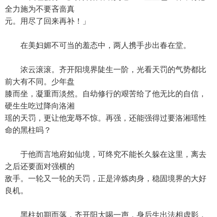
全力施为不要吝啬真
元。用尽了回来再补！」
在美妇媚不可当的羞态中，两人携手步出春在堂。
浓云滚滚。齐开阳境界陡生一阶，光看天罚的气势都比
前大有不同。少年盘
膝而坐，凝重而淡然。自幼修行的艰苦给了他无比的自信，
硬生生吃过降向洛湘
瑶的天罚，更让他宠辱不惊。再强，还能强得过要洛湘瑶性
命的黑柱吗？
于他而言地府如仙境，可终究不能长久躲在这里，离去
之后还要面对强横的
敌手。一轮又一轮的天罚，正是淬炼肉身，稳固境界的大好
良机。
黑柱如期而落，齐开阳大喝一声，身后生出法相虚影，