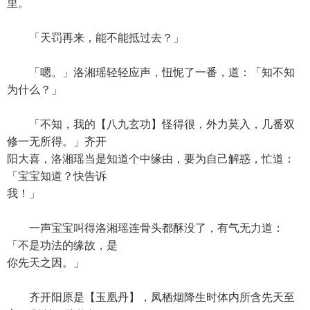
里。
「天罚再来，能不能抵过去？」
「嗯。」洛湘瑶轻轻应声，忸怩了一番，道：「知不知
为什么？」
「不知，我的【八九玄功】怪得很，外力莫入，几番双
修一无所得。」齐开
阳大喜，洛湘瑶当是知道个中缘由，要为自己解惑，忙道：
「宝宝知道？快告诉
我！」
一声宝宝叫得洛湘瑶连骨头都酥没了，有气无力道：
「不是功法的缘故，是
你先天之因。」
齐开阳原是【玉凰丹】，凤栖烟降生时体内所含先天至