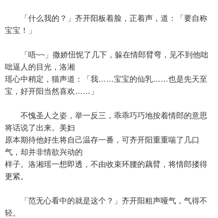
「什么我的？」齐开阳板着脸，正着声，道：「要自称
宝宝！」
「唔~~」撒娇忸怩了几下，躲在情郎臂弯，见不到他咄
咄逼人的目光，洛湘
瑶心中稍定，猫声道：「我……宝宝的仙乳……也是先天至
宝，好开阳当然喜欢……」
不愧圣人之姿，举一反三，乖乖巧巧地按着情郎的意思
将话说了出来。美妇
原本期待他好生将自己温存一番，可齐开阳重重喘了几口
气，却并非情欲兴动的
样子。洛湘瑶一想即透，不由收束环腰的藕臂，将情郎搂得
更紧。
「范无心看中的就是这个？」齐开阳粗声哑气，气得不
轻。