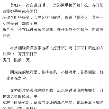
美妇人一边自说自话，一边还用手拨弄着什么。齐开阳
猜测她手中或有两只
玩偶？听得好笑，心中又疼惜酸楚。修道已是圣人，育有一
女的美妇，却像个总
角丫头，还在玩过家家的游戏。齐开阳忍不住起身，向屋外
行去。
在洛湘瑶慌慌张张地将【好开阳】与【宝宝】藏起的衣
袂声中，齐开阳打开
房门，眼前一亮。
阴森森的地府里，杨柳春风，小桥流水，花香四溢，好
一座春在之堂。
穿桥而过的溪流哗哗奔腾，流水荡过溪底的鹅卵石，叮
咚如风铃般悦耳。垂
柳枝上叶绿如新，蒙着层淡淡的翠色光晕。青草开着不知名
的洁白小花，溪畔和