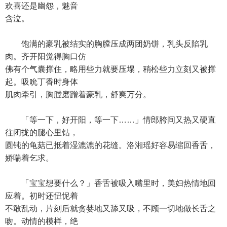
欢喜还是幽怨，魅音
含泣。
饱满的豪乳被结实的胸膛压成两团奶饼，乳头反陷乳
肉。齐开阳觉得胸口仿
佛有个气囊撑住，略用些力就要压塌，稍松些力立刻又被撑
起。吸吮丁香时身体
肌肉牵引，胸膛磨蹭着豪乳，舒爽万分。
「等一下，好开阳，等一下……」情郎胯间又热又硬直
往闭拢的腿心里钻，
圆钝的龟菇已抵着湿漉漉的花缝。洛湘瑶好容易缩回香舌，
娇喘着乞求。
「宝宝想要什么？」香舌被吸入嘴里时，美妇热情地回
应着。初时还忸怩着
不敢乱动，片刻后就贪婪地又舔又吸，不顾一切地做长舌之
吻。动情的模样，绝