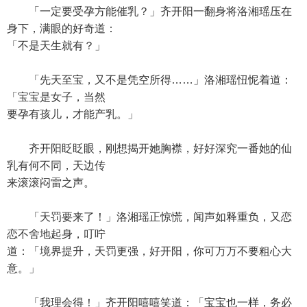
「一定要受孕方能催乳？」齐开阳一翻身将洛湘瑶压在
身下，满眼的好奇道：
「不是天生就有？」
「先天至宝，又不是凭空所得……」洛湘瑶忸怩着道：
「宝宝是女子，当然
要孕有孩儿，才能产乳。」
齐开阳眨眨眼，刚想揭开她胸襟，好好深究一番她的仙
乳有何不同，天边传
来滚滚闷雷之声。
「天罚要来了！」洛湘瑶正惊慌，闻声如释重负，又恋
恋不舍地起身，叮咛
道：「境界提升，天罚更强，好开阳，你可万万不要粗心大
意。」
「我理会得！」齐开阳嘻嘻笑道：「宝宝也一样，务必