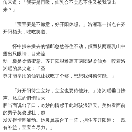
传来道：「我要是再吸，仙乳会不会忍不住又被我吸出
来？」
「宝宝要是不愿意，好开阳休想。」洛湘瑶一指点在齐
开阳额头，吃吃笑道。
怀中拱来拱去的情郎忽然停住不动，俄而从两座乳山中
露出只眼睛，目光流
动，极是柔情蜜意。齐开阳艰难离开两团温柔仙乡，咬着洛
湘瑶的鼻尖道：「圣
尊才能享用的仙乳让我吃了个够，想想我何德何能。」
「好开阳待宝宝好，宝宝也要待他好。」洛湘瑶垂目怯
声。私底的悄悄话大
胆当面说出了口，奇妙的情感于此时骇浪滔天。美妇看面前
的男子英俊强壮，越
发爱得情潮涌动。她鼻翼翕合了一阵，拥住齐开阳道：「既
有补益，宝宝当尽力。」