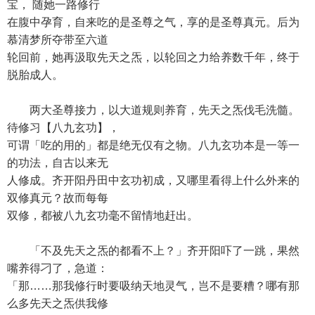
宝， 随她一路修行
在腹中孕育，自来吃的是圣尊之气，享的是圣尊真元。后为
慕清梦所夺带至六道
轮回前，她再汲取先天之炁，以轮回之力给养数千年，终于
脱胎成人。
两大圣尊接力，以大道规则养育，先天之炁伐毛洗髓。
待修习【八九玄功】，
可谓「吃的用的」都是绝无仅有之物。八九玄功本是一等一
的功法，自古以来无
人修成。齐开阳丹田中玄功初成，又哪里看得上什么外来的
双修真元？故而每每
双修，都被八九玄功毫不留情地赶出。
「不及先天之炁的都看不上？」齐开阳吓了一跳，果然
嘴养得刁了，急道：
「那……那我修行时要吸纳天地灵气，岂不是要糟？哪有那
么多先天之炁供我修