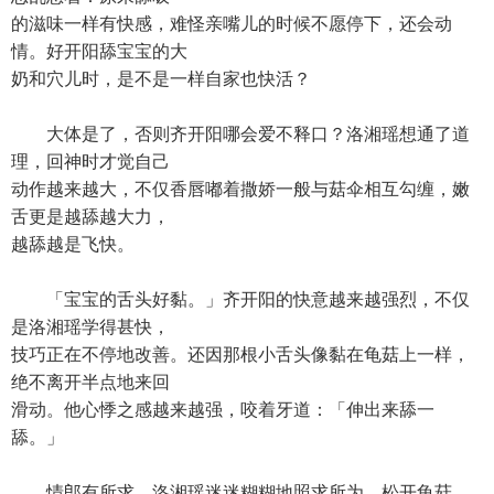
的滋味一样有快感，难怪亲嘴儿的时候不愿停下，还会动
情。好开阳舔宝宝的大
奶和穴儿时，是不是一样自家也快活？
大体是了，否则齐开阳哪会爱不释口？洛湘瑶想通了道
理，回神时才觉自己
动作越来越大，不仅香唇嘟着撒娇一般与菇伞相互勾缠，嫩
舌更是越舔越大力，
越舔越是飞快。
「宝宝的舌头好黏。」齐开阳的快意越来越强烈，不仅
是洛湘瑶学得甚快，
技巧正在不停地改善。还因那根小舌头像黏在龟菇上一样，
绝不离开半点地来回
滑动。他心悸之感越来越强，咬着牙道：「伸出来舔一
舔。」
情郎有所求，洛湘瑶迷迷糊糊地照求所为，松开龟菇，