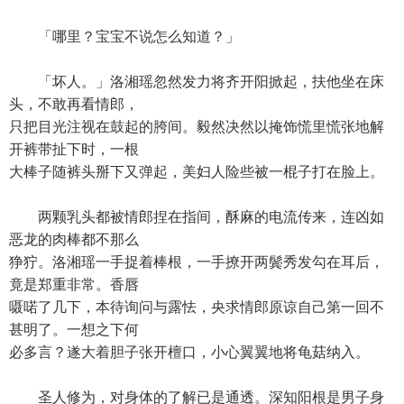
「哪里？宝宝不说怎么知道？」
「坏人。」洛湘瑶忽然发力将齐开阳掀起，扶他坐在床
头，不敢再看情郎，
只把目光注视在鼓起的胯间。毅然决然以掩饰慌里慌张地解
开裤带扯下时，一根
大棒子随裤头掰下又弹起，美妇人险些被一棍子打在脸上。
两颗乳头都被情郎捏在指间，酥麻的电流传来，连凶如
恶龙的肉棒都不那么
狰狞。洛湘瑶一手捉着棒根，一手撩开两鬓秀发勾在耳后，
竟是郑重非常。香唇
嗫喏了几下，本待询问与露怯，央求情郎原谅自己第一回不
甚明了。一想之下何
必多言？遂大着胆子张开檀口，小心翼翼地将龟菇纳入。
圣人修为，对身体的了解已是通透。深知阳根是男子身