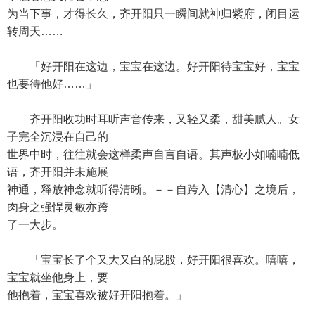
为当下事，才得长久，齐开阳只一瞬间就神归紫府，闭目运
转周天……
「好开阳在这边，宝宝在这边。好开阳待宝宝好，宝宝
也要待他好……」
齐开阳收功时耳听声音传来，又轻又柔，甜美腻人。女
子完全沉浸在自己的
世界中时，往往就会这样柔声自言自语。其声极小如喃喃低
语，齐开阳并未施展
神通，释放神念就听得清晰。－－自跨入【清心】之境后，
肉身之强悍灵敏亦跨
了一大步。
「宝宝长了个又大又白的屁股，好开阳很喜欢。嘻嘻，
宝宝就坐他身上，要
他抱着，宝宝喜欢被好开阳抱着。」