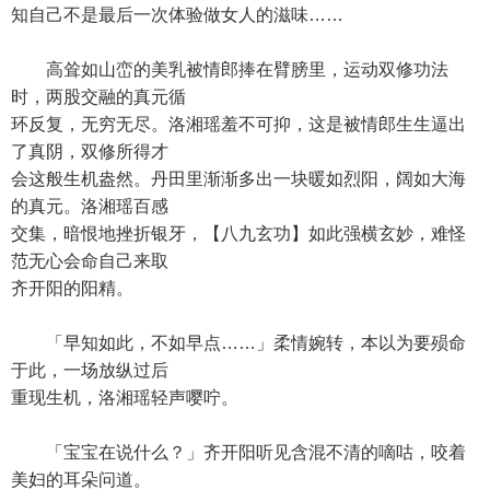
知自己不是最后一次体验做女人的滋味……
高耸如山峦的美乳被情郎捧在臂膀里，运动双修功法
时，两股交融的真元循
环反复，无穷无尽。洛湘瑶羞不可抑，这是被情郎生生逼出
了真阴，双修所得才
会这般生机盎然。丹田里渐渐多出一块暖如烈阳，阔如大海
的真元。洛湘瑶百感
交集，暗恨地挫折银牙，【八九玄功】如此强横玄妙，难怪
范无心会命自己来取
齐开阳的阳精。
「早知如此，不如早点……」柔情婉转，本以为要殒命
于此，一场放纵过后
重现生机，洛湘瑶轻声嘤咛。
「宝宝在说什么？」齐开阳听见含混不清的嘀咕，咬着
美妇的耳朵问道。