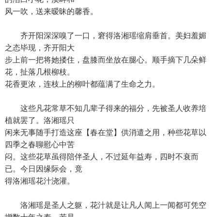
风一吹，送来暧昧的馨香。
齐开阳深深嗅了一口，窘得洛湘瑶缩肩垂首。美妇羞媚
之态毕现，齐开阳大
步上前一把将她搂住，盘膝而坐放在腿心。顺手摘下几朵鲜
花，扯落几根柳枝。
花香更浓，连枝上的柳叶都蕴满了生命之力。
这些凡花常草不知几辈子得来的福分，先被圣人收养培
植就罢了。洛湘瑶只
闲来无事随手打造这座【春在堂】供消遣之用，种些花草以
四季之春聊慰心中苦
闷。这些花草虽得陪伴圣人，不过延年益寿，四时不衰而
已。今日因缘际会，竟
得洛湘瑶花汁浇灌。
洛湘瑶是圣人之躯，花汁就是让凡人闻上一闻都可凭空