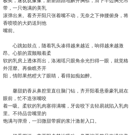
极矣，遂犹犹豫豫，磨磨蹭蹭地解开胸襟，滑下半边胸兜吊
带，一只饱满的美乳
滚弹出来。看齐开阳只张着嘴不动，无奈之下伸腰俯身，将
香喷喷的大奶送到他
嘴前。
心跳如鼓点，随着乳头凑得越来越近，响得越来越激
昂。心脏的震颤顺着柔
软的乳房上透体而出，洛湘瑶只眼角余光扫得一眼，就觉格
外淫靡。再偷瞧齐开
阳，情郎果然瞪大了眼睛，看得如痴如醉。
馨甜奶香从鼻腔里直往脑门钻，齐开阳看悬垂豪乳就在
眼前，忙不迭张嘴咬
着一吸。柔软的乳肉塞得满嘴，牙齿咬下去轻易就陷入乳肉
里。不待品尝嘴里的
饱满与弹滑，一汩微甜带腥的浆汁激射入口。