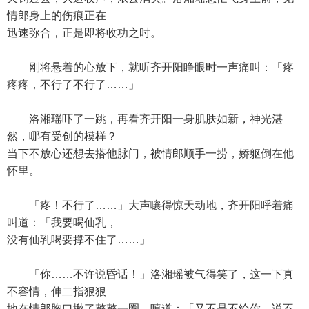
情郎身上的伤痕正在
迅速弥合，正是即将收功之时。
刚将悬着的心放下，就听齐开阳睁眼时一声痛叫：「疼
疼疼，不行了不行了……」
洛湘瑶吓了一跳，再看齐开阳一身肌肤如新，神光湛
然，哪有受创的模样？
当下不放心还想去搭他脉门，被情郎顺手一捞，娇躯倒在他
怀里。
「疼！不行了……」大声嚷得惊天动地，齐开阳呼着痛
叫道：「我要喝仙乳，
没有仙乳喝要撑不住了……」
「你……不许说昏话！」洛湘瑶被气得笑了，这一下真
不容情，伸二指狠狠
地在情郎胸口揪了整整一圈，嗔道：「又不是不给你，说不