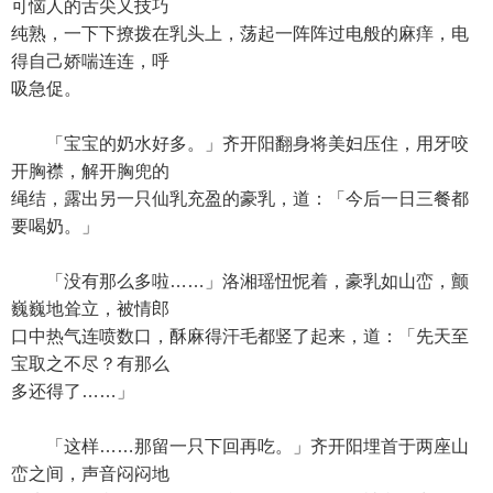
可恼人的舌尖又技巧
纯熟，一下下撩拨在乳头上，荡起一阵阵过电般的麻痒，电
得自己娇喘连连，呼
吸急促。
「宝宝的奶水好多。」齐开阳翻身将美妇压住，用牙咬
开胸襟，解开胸兜的
绳结，露出另一只仙乳充盈的豪乳，道：「今后一日三餐都
要喝奶。」
「没有那么多啦……」洛湘瑶忸怩着，豪乳如山峦，颤
巍巍地耸立，被情郎
口中热气连喷数口，酥麻得汗毛都竖了起来，道：「先天至
宝取之不尽？有那么
多还得了……」
「这样……那留一只下回再吃。」齐开阳埋首于两座山
峦之间，声音闷闷地