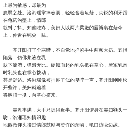
上最为敏感，却最为
脆弱之处。洛湘瑶掌捧春囊，轻轻含着龟菇，尖锐的利牙蹭
在龟菇沟壑上，情郎
就抖了抖。知他吃疼，美妇人以两片柔嫩的唇瓣裹在菇伞
上，伸舌在钝尖一舔。
齐开阳打了个寒噤，不自觉地掐紧手中两颗大奶。五指
陷落，仿佛浆液在乳
肤下流淌，弹滑无比。硬翘而起的乳头抵在掌心，摩挲乳肉
时乳头也在掌心拨动，
甚是舒适。洛湘瑶像被捏疼了似的嘤咛一声，齐开阳刚刚松
开些许，美妇就追着
将胸脯一挺，向掌心挤来。
美乳丰满，大手只握得近半。齐开阳俯身在美妇额头一
吻，洛湘瑶知情识趣
地微微仰头接过情郎鼓励与赞许的亲吻，艳口边吸边舔。