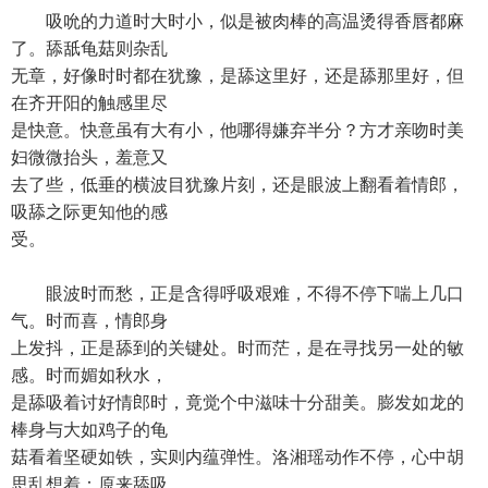
吸吮的力道时大时小，似是被肉棒的高温烫得香唇都麻
了。舔舐龟菇则杂乱
无章，好像时时都在犹豫，是舔这里好，还是舔那里好，但
在齐开阳的触感里尽
是快意。快意虽有大有小，他哪得嫌弃半分？方才亲吻时美
妇微微抬头，羞意又
去了些，低垂的横波目犹豫片刻，还是眼波上翻看着情郎，
吸舔之际更知他的感
受。
眼波时而愁，正是含得呼吸艰难，不得不停下喘上几口
气。时而喜，情郎身
上发抖，正是舔到的关键处。时而茫，是在寻找另一处的敏
感。时而媚如秋水，
是舔吸着讨好情郎时，竟觉个中滋味十分甜美。膨发如龙的
棒身与大如鸡子的龟
菇看着坚硬如铁，实则内蕴弹性。洛湘瑶动作不停，心中胡
思乱想着：原来舔吸