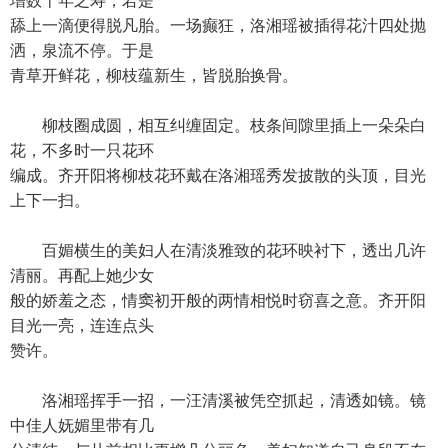
增数十年之寿，若是
舔上一滴便得脱凡胎。一场癫狂，洛湘瑶被插得花汁四处抛
洒，泉流不停。于是
青草开鲜花，柳枝蕴新生，皆脱胎换骨。
柳枝圈成圆，相互纠缠固定。枝条间隙里插上一朵朵白
花，不多时一只花环
编成。齐开阳将柳枝花环戴在洛湘瑶秀发披散的头顶，目光
上下一扫。
百媚横生的美妇人在清淡雅致的花环映衬下，透出几许
清丽。再配上她少女
般的娇羞之态，情窦初开般的两情相悦时窃喜之意。齐开阳
目光一亮，连连点头
赞许。
洛湘瑶挥手一招，一汪清溪被凭空抓起，清透如镜。镜
中佳人妩媚里带有几