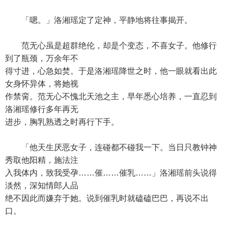
「嗯。」洛湘瑶定了定神，平静地将往事揭开。
范无心虽是超群绝伦，却是个变态，不喜女子。他修行
到了瓶颈，万余年不
得寸进，心急如焚。于是洛湘瑶降世之时，他一眼就看出此
女身怀异体，将她视
作禁脔。范无心不愧北天池之主，早年悉心培养，一直忍到
洛湘瑶修行多年再无
进步，胸乳熟透之时再行下手。
「他天生厌恶女子，连碰都不碰我一下。当日只教钟神
秀取他阳精，施法注
入我体内，致我受孕……催……催乳……」洛湘瑶前头说得
淡然，深知情郎人品
绝不因此而嫌弃于她。说到催乳时就磕磕巴巴，再说不出
口。