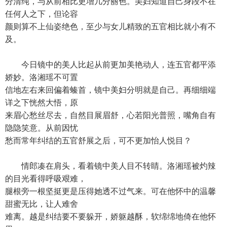
分清纯，与从前相比更增几分丽色。美妇知道自己身段不在
任何人之下，但论容
颜则算不上仙姿绝色，至少与女儿精致的五官相比就小有不
及。
今日镜中的美人比起从前更加美艳动人，连五官都平添
娇妙。洛湘瑶不可置
信地左右来回偏着螓首，镜中美妇分明就是自己。再细细端
详之下恍然大悟，原
来眉心愁丝尽去，自然目展眉舒，心若阳光普照，嘴角自有
隐隐笑意。从前因忧
愁而常年纠结的五官舒展之后，可不更加怡人悦目？
情郎凑在肩头，看着镜中美人目不转睛。洛湘瑶被灼辣
的目光看得呼吸艰难，
腿根旁一根坚挺更是压得她透不过气来。可在他怀中的温馨
甜蜜无比，让人难舍
难离。越是纠结要不要躲开，娇躯越酥，软绵绵地倚在他怀